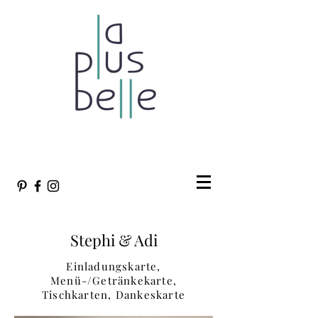
individuelle Hochzeitspapeterie Stuttgart |
www.laplusbelle.de
| Tel.
015778063992
Stephi & Adi
Einladungskarte,
Menü-/Getränkekarte,
Tischkarten,
Dankeskarte