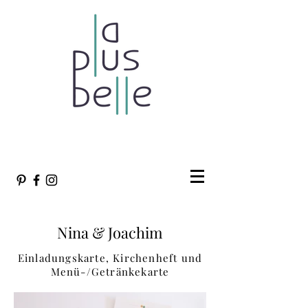
individuelle Hochzeitspapeterie Stuttgart |
www.laplusbelle.de
| Tel.
015778063992
Nina & Joachim
Einladungskarte, Kirchenheft und
Menü-/Getränkekarte