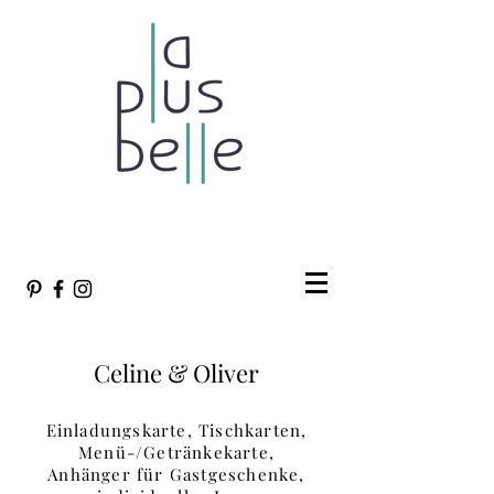
individuelle Hochzeitspapeterie Stuttgart |
www.laplusbelle.de
| Tel.
015778063992
Celine & Oliver
Einladungskarte, Tischkarten,
Menü-/Getränkekarte,
Anhänger für Gastgeschenke,